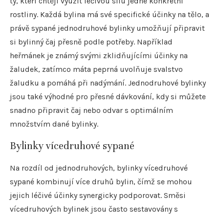
ty, kteří chtějí využít léčivou sílu jedné konkrétní
rostliny. Každá bylina má své specifické účinky na tělo, a
právě sypané jednodruhové bylinky umožňují připravit
si bylinný čaj přesně podle potřeby. Například
heřmánek je známý svými zklidňujícími účinky na
žaludek, zatímco máta peprná uvolňuje svalstvo
žaludku a pomáhá při nadýmání. Jednodruhové bylinky
jsou také výhodné pro přesné dávkování, kdy si můžete
snadno připravit čaj nebo odvar s optimálním
množstvím dané bylinky.
Bylinky vícedruhové sypané
Na rozdíl od jednodruhových, bylinky vícedruhové
sypané kombinují více druhů bylin, čímž se mohou
jejich léčivé účinky synergicky podporovat. Směsi
vícedruhových bylinek jsou často sestavovány s