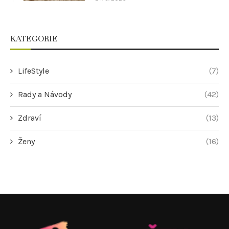
KATEGORIE
LifeStyle
(7)
Rady a Návody
(42)
Zdraví
(13)
Ženy
(16)