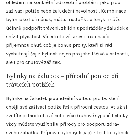
ohledem na konkrétní zdravotní problém, jako jsou
zažívací potíže nebo žaludeční nevolnosti. Kombinace
bylin jako heřmánek, máta, meduňka a fenykl může
účinně podpořit trávení, zklidnit podrážděný žaludek a
snížit plynatost. Vícedruhové směsi mají navíc
příjemnou chuť, což je bonus pro ty, kteří si rádi
vychutnají čaj z bylinek nejen pro jeho léčivé vlastnosti,
ale i pro chuťový zážitek.
Bylinky na žaludek – přírodní pomoc při
trávicích potížích
Bylinky na žaludek jsou ideální volbou pro ty, kteří
chtějí své zažívací potíže řešit přírodní cestou. Ať už si
zvolíte jednodruhové nebo vícedruhové sypané bylinky,
vždy můžete využít sílu přírody pro podporu zdraví
svého žaludku. Příprava bylinných čajů z těchto bylinek