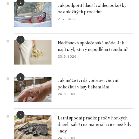
2
Jak podpořit hladší vzhled pokožky
bez složitých procedur
2. 6. 2026
3
Nadčasová společenská móda: Jak
najít styl, který nepodléhá trendům?
25. 5. 2026
4
Jak může tvrdá voda ovlivňovat
pokožku i vlasy během léta
24. 5. 2026
5
Letní spodní prádlo: proč v horkých
dnech záleží na materiálu více než kdy
jindy
24. 5. 2026