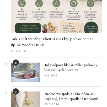
Jak začít vyrábět vlastní šperky: průvodce pro
úplné začátečníky
29. 6. 2026
2
Jak podpořit hladší vzhled pokožky
bez složitých procedur
2. 6. 2026
3
Nadčasová společenská móda: Jak
najít styl, který nepodléhá trendům?
25. 5. 2026