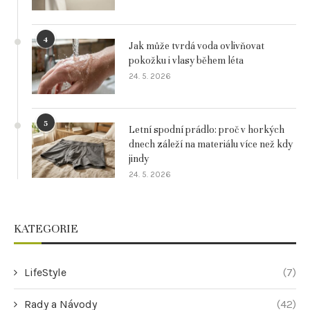
4
Jak může tvrdá voda ovlivňovat
pokožku i vlasy během léta
24. 5. 2026
5
Letní spodní prádlo: proč v horkých
dnech záleží na materiálu více než kdy
jindy
24. 5. 2026
KATEGORIE
LifeStyle
(7)
Rady a Návody
(42)