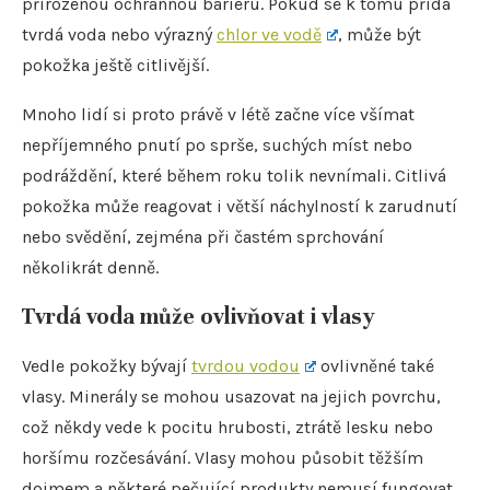
přirozenou ochrannou bariéru. Pokud se k tomu přidá
tvrdá voda nebo výrazný
chlor ve vodě
, může být
pokožka ještě citlivější.
Mnoho lidí si proto právě v létě začne více všímat
nepříjemného pnutí po sprše, suchých míst nebo
podráždění, které během roku tolik nevnímali. Citlivá
pokožka může reagovat i větší náchylností k zarudnutí
nebo svědění, zejména při častém sprchování
několikrát denně.
Tvrdá voda může ovlivňovat i vlasy
Vedle pokožky bývají
tvrdou vodou
ovlivněné také
vlasy. Minerály se mohou usazovat na jejich povrchu,
což někdy vede k pocitu hrubosti, ztrátě lesku nebo
horšímu rozčesávání. Vlasy mohou působit těžším
dojmem a některé pečující produkty nemusí fungovat