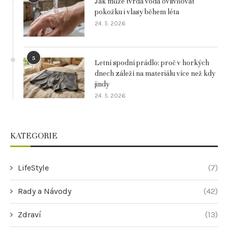
Jak může tvrdá voda ovlivňovat
pokožku i vlasy během léta
24. 5. 2026
5
Letní spodní prádlo: proč v horkých
dnech záleží na materiálu více než kdy
jindy
24. 5. 2026
KATEGORIE
LifeStyle
(7)
Rady a Návody
(42)
Zdraví
(13)