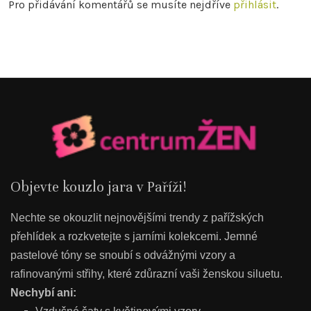
Pro přidávání komentářů se musíte nejdříve
přihlásit
.
Objevte kouzlo jara v Paříži!
Nechte se okouzlit nejnovějšími trendy z pařížských
přehlídek a rozkvetejte s jarními kolekcemi. Jemné
pastelové tóny se snoubí s odvážnými vzory a
rafinovanými střihy, které zdůrazní vaši ženskou siluetu.
Nechybí ani: