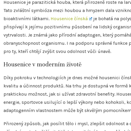
Housenice je parazitická houba, která přirozeně roste na 
Tato zvláštní symbióza mezi houbou a hmyzem dala vznikno
bioaktivními látkami.
Housenice čínská
je bohatá na polys
přispívají k jejímu pozitivnímu působení na lidský organi
vytrvalosti. Je známá jako přírodní adaptogen, který pomáhá
obranyschopnost organismu. I na podporu správné funkce plic
pro ty, kteří chtějí zvýšit svou odolnost vůči únavě.
Housenice v moderním životě
Díky pokroku v technologiích je dnes možné housenici číns
kvalitu a účinnost produktů. Na trhu je dostupná ve formě k
praktickou možnost, jak si užívat zdravotní benefity. Housen
energie, sportovce usilující o lepší výkony nebo kohokoli, k
adaptogenním vlastnostem může být skvělým pomocníkem i v
Přirozený způsob, jak posílit tělo i mysl, zlepšit odolnost a