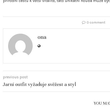
přírodní cestu k větší vitalitě, tato unikátní houba může být
0 comment
ona
previous post
Jarní outfit vyžaduje svěžest a styl
YOU MAY