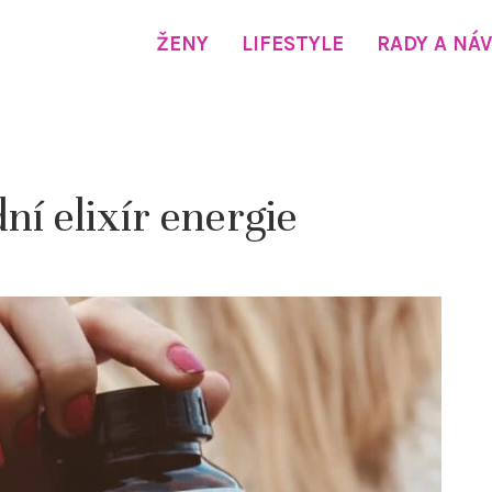
ŽENY
LIFESTYLE
RADY A NÁ
ní elixír energie