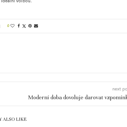
 ideální volbou.
0
next p
Moderní doba dovoluje darovat vzpomín
 ALSO LIKE