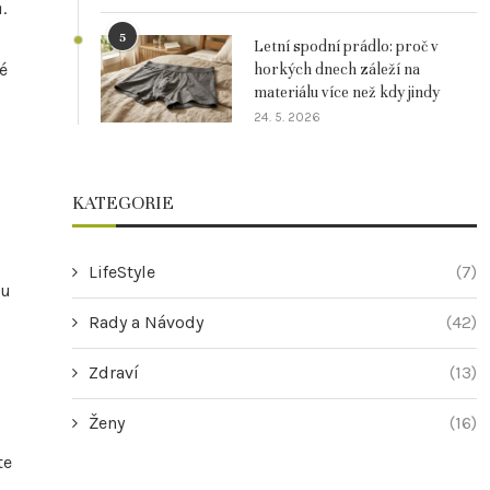
.
5
Letní spodní prádlo: proč v
é
horkých dnech záleží na
materiálu více než kdy jindy
24. 5. 2026
KATEGORIE
LifeStyle
(7)
ou
Rady a Návody
(42)
Zdraví
(13)
Ženy
(16)
te