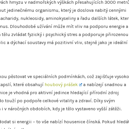
larvách hmyzu v nadmořských výškách přesahujících 3000 metrů
ut jedinečnému organismu, který je doslova nabitý cennými
acharidy, nukleosidy, aminokyseliny a řadu dalších látek, kter
smus. Dlouhodobé užívání může mít vliv na podporu energie a
 tělu zvládat fyzický i psychický stres a podporuje přirozenou
 a dýchací soustavy má pozitivní vliv, stejně jako je ideální
kou pěstovat ve speciálních podmínkách, což zajišťuje vysok
apslí, které obsahují
houbový prášek
a nabízejí snadnou a
ice je vhodná pro aktivní jedince hledající přírodní zdroj
do touží po podpoře celkové vitality a zdraví. Díky svým
 náročných obdobích, kdy je tělo vystaveno vyšší zátěži.
 dodat si energii – to vše nabízí housenice čínská. Pokud hledá