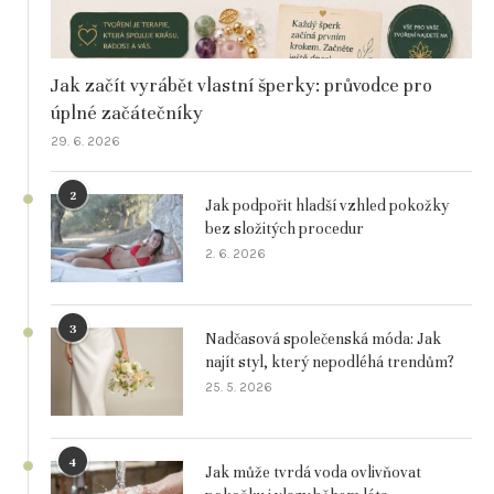
Jak začít vyrábět vlastní šperky: průvodce pro
úplné začátečníky
29. 6. 2026
2
Jak podpořit hladší vzhled pokožky
bez složitých procedur
2. 6. 2026
3
Nadčasová společenská móda: Jak
najít styl, který nepodléhá trendům?
25. 5. 2026
4
Jak může tvrdá voda ovlivňovat