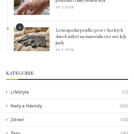
pokožku i vlasy během léta
24. 5. 2026
5
Letní spodní prádlo: proč v horkých
dnech záleží na materiálu více než kdy
jindy
24. 5. 2026
KATEGORIE
LifeStyle
(7)
Rady a Návody
(42)
Zdraví
(13)
Ženy
(16)