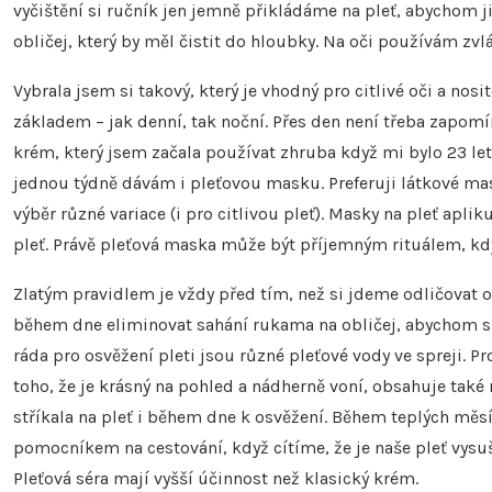
vyčištění si ručník jen jemně přikládáme na pleť, abychom ji
obličej, který by měl čistit do hloubky. Na oči používám zvlá
Vybrala jsem si takový, který je vhodný pro citlivé oči a nos
základem – jak denní, tak noční. Přes den není třeba zapomí
krém, který jsem začala používat zhruba když mi bylo 23 let. 
jednou týdně dávám i pleťovou masku. Preferuji látkové ma
výběr různé variace (i pro citlivou pleť). Masky na pleť apl
pleť. Právě pleťová maska může být příjemným rituálem, kdy
Zlatým pravidlem je vždy před tím, než si jdeme odličovat 
během dne eliminovat sahání rukama na obličej, abychom si 
ráda pro osvěžení pleti jsou různé pleťové vody ve spreji. 
toho, že je krásný na pohled a nádherně voní, obsahuje také
stříkala na pleť i během dne k osvěžení. Během teplých měsí
pomocníkem na cestování, když cítíme, že je naše pleť vysuš
Pleťová séra mají vyšší účinnost než klasický krém.