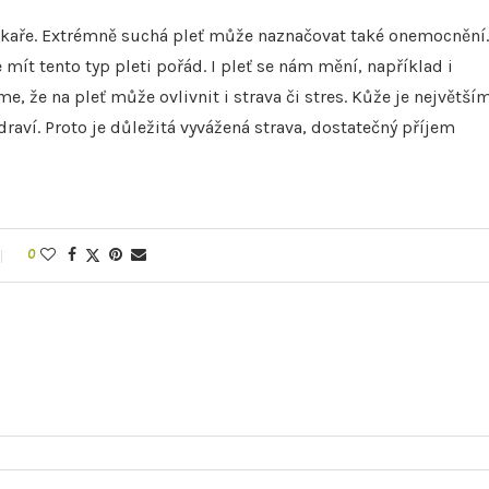
 lékaře. Extrémně suchá pleť může naznačovat také onemocnění.
ít tento typ pleti pořád. I pleť se nám mění, například i
, že na pleť může ovlivnit i strava či stres. Kůže je největší
draví. Proto je důležitá vyvážená strava, dostatečný příjem
0