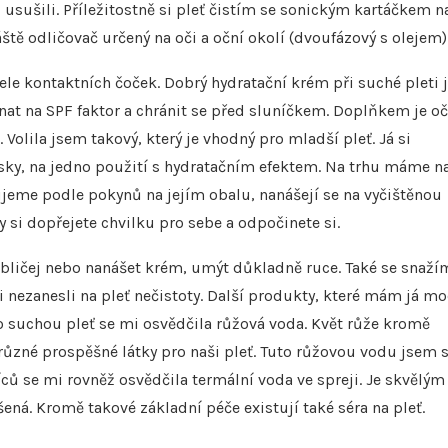
 usušili. Příležitostně si pleť čistím se sonickým kartáčkem n
ště odličovač určený na oči a oční okolí (dvoufázový s olejem)
itele kontaktních čoček. Dobrý hydratační krém při suché pleti 
nat na SPF faktor a chránit se před sluníčkem. Doplňkem je oč
Volila jsem takový, který je vhodný pro mladší pleť. Já si
sky, na jedno použití s hydratačním efektem. Na trhu máme n
ikujeme podle pokynů na jejím obalu, nanášejí se na vyčištěnou
 si dopřejete chvilku pro sebe a odpočinete si.
obličej nebo nanášet krém, umýt důkladně ruce. Také se snaží
nezanesli na pleť nečistoty. Další produkty, které mám já mo
Pro suchou pleť se mi osvědčila růžová voda. Květ růže kromě
 různé prospěšné látky pro naši pleť. Tuto růžovou vodu jsem s
ců se mi rovněž osvědčila termální voda ve spreji. Je skvělým
ená. Kromě takové základní péče existují také séra na pleť.