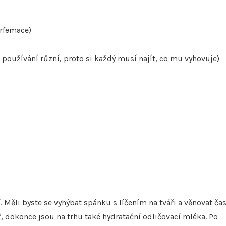
arfemace)
í používání různí, proto si každý musí najít, co mu vyhovuje)
í. Měli byste se vyhýbat spánku s líčením na tváři a věnovat ča
ť, dokonce jsou na trhu také hydratační odličovací mléka. Po