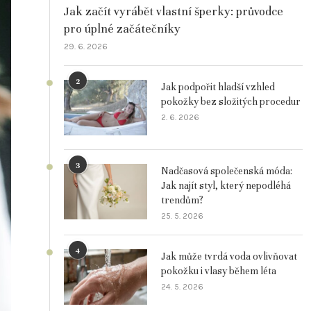
Jak začít vyrábět vlastní šperky: průvodce
pro úplné začátečníky
29. 6. 2026
2
Jak podpořit hladší vzhled
pokožky bez složitých procedur
2. 6. 2026
3
Nadčasová společenská móda:
Jak najít styl, který nepodléhá
trendům?
25. 5. 2026
4
Jak může tvrdá voda ovlivňovat
pokožku i vlasy během léta
24. 5. 2026