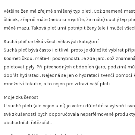
Většina žen má zřejmě smíšený typ pleti. Což znamená mastíc
článek, zřejmě máte (nebo si myslíte, že máte) suchý typ pl
méně mazu. Taková pleť umí potrápit ženy (ale i muže) všec
Suchá pleť se týká všech věkových kategorií
Suchá pleť bývá často i citlivá, proto je důležité vybírat př
kosmetičkou, máte-li pochybnosti. Je zde jaro, což znamená
poletovat pyly. Při přechodných obdobích (jaro, podzim) může
dopřát hydrataci. Nejedná se jen o hydrataci zvenčí pomocí k
množství tekutin, a to nejen pro zdraví naší pleti.
Moje zkušenost
U suché pleti (ale nejen u ní) je velmi důležité si vytvořit svo
své zkušenosti bych doporučovala neparfémované produkty z
obchodních řetězcích.