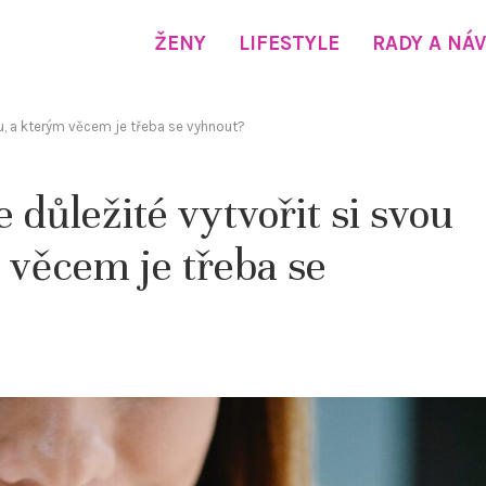
ŽENY
LIFESTYLE
RADY A NÁ
tinu, a kterým věcem je třeba se vyhnout?
e důležité vytvořit si svou
 věcem je třeba se