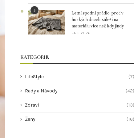
5
Letní spodní prádlo: proč v
horkých dnech záleží na
materiálu více než kdy jindy
24. 5. 2026
KATEGORIE
LifeStyle
(7)
Rady a Návody
(42)
Zdraví
(13)
Ženy
(16)