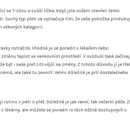
í se T-zónu a sušší líčka. Když jste ovšem otevřeli tento
eti. Suchý typ pleti se vyznačuje tím, že vaše pokožka produku
h věkových kategorií.
ípravky ostražitě. Vhodné je se poradit s lékařem nebo
 změnu teplot ve venkovním prostředí. V ovzduší také začínaj
 být i vaše pleť citlivější na změny. Z tohoto důvodu jí je tře
rémů, ale také tu zevnitř. Velmi důležité je pití dostatečného
ji rutinu v péči o pleť. Důležitá je jak ranní, tak večerní péče. Z
 lékárny, ale můžete se poradit io těch běžně dostupných v