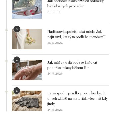
Jak podpořit hladší vzhled pokožky
bez složitých procedur
2. 6. 2026
3
Nadčasová společenská móda: Jak
najít styl, který nepodléhá trendům?
25. 5. 2026
4
Jak může tvrdá voda ovlivňovat
pokožku i vlasy během léta
24. 5. 2026
5
Letní spodní prádlo: proč v horkých
dnech záleží na materiálu více než kdy
jindy
24. 5. 2026