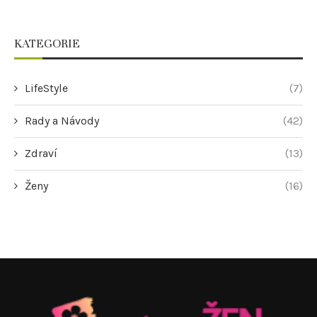
KATEGORIE
LifeStyle
(7)
Rady a Návody
(42)
Zdraví
(13)
Ženy
(16)