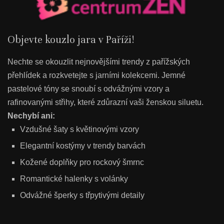
Objevte kouzlo jara v Paříži!
Nechte se okouzlit nejnovějšími trendy z pařížských
přehlídek a rozkvetejte s jarními kolekcemi. Jemné
pastelové tóny se snoubí s odvážnými vzory a
rafinovanými střihy, které zdůrazní vaši ženskou siluetu.
Nechybí ani:
Vzdušné šaty s květinovými vzory
Elegantní kostýmy v trendy barvách
Kožené doplňky pro rockový šmrnc
Romantické halenky s volánky
Odvážné šperky s třpytivými detaily