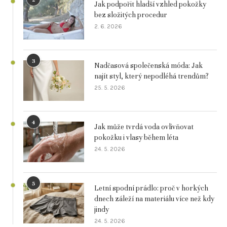
Jak podpořit hladší vzhled pokožky
bez složitých procedur
2. 6. 2026
3
Nadčasová společenská móda: Jak
najít styl, který nepodléhá trendům?
25. 5. 2026
4
Jak může tvrdá voda ovlivňovat
pokožku i vlasy během léta
24. 5. 2026
5
Letní spodní prádlo: proč v horkých
dnech záleží na materiálu více než kdy
jindy
24. 5. 2026