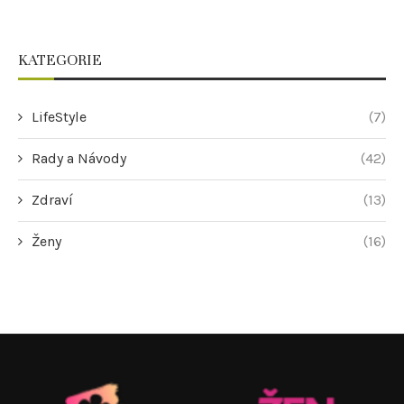
KATEGORIE
LifeStyle
(7)
Rady a Návody
(42)
Zdraví
(13)
Ženy
(16)